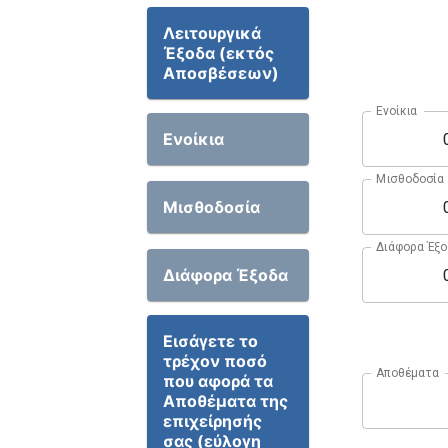
Λειτουργικά
Έξοδα (εκτός
Αποσβέσεων)
Ενοίκια
Ενοίκια
Μισθοδοσία
Μισθοδοσία
Διάφορα Έξο
Διάφορα Έξοδα
Εισάγετε το
τρέχον ποσό
Αποθέματα
που αφορά τα
Αποθέματα της
επιχείρησής
σας (εύλογη