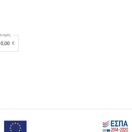
λισμός
€