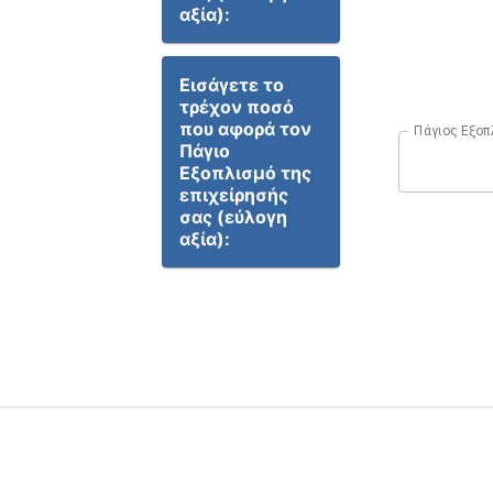
αξία):
Εισάγετε το
τρέχον ποσό
που αφορά τον
Πάγιος Εξοπ
Πάγιο
Εξοπλισμό της
επιχείρησής
σας (εύλογη
αξία):