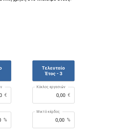
ο
Τελευταίο
Έτος - 3
ών
Κύκλος εργασιών
€
€
Μικτό κέρδος
%
%