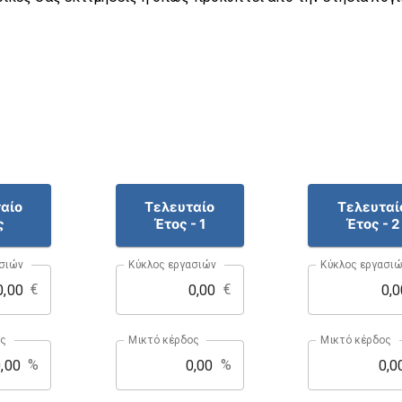
αίο
Τελευταίο
Τελευταί
ς
Έτος - 1
Έτος - 2
σιών
Κύκλος εργασιών
Κύκλος εργασι
€
€
ος
Μικτό κέρδος
Μικτό κέρδος
%
%